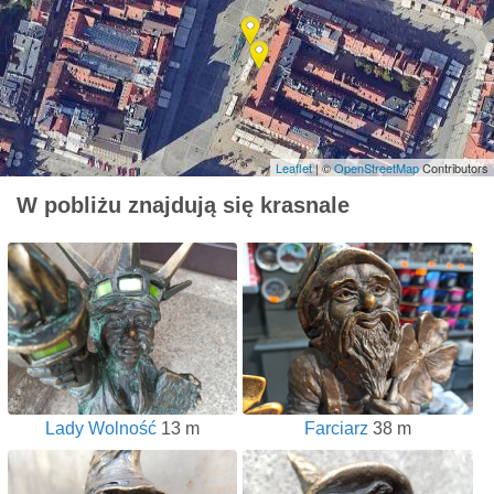
Leaflet
| ©
OpenStreetMap
Contributors
W pobliżu znajdują się krasnale
Lady Wolność
13 m
Farciarz
38 m