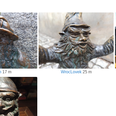
h
17 m
WrocLovek
25 m