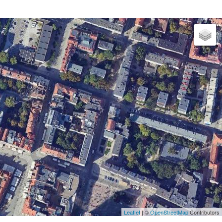
Leaflet
| ©
OpenStreetMap
Contributors