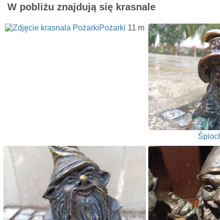
W pobliżu znajdują się krasnale
Pożarki
11 m
Śpioc