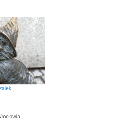
załek
Wrocławia