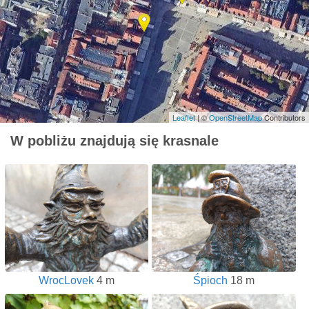
Leaflet
| ©
OpenStreetMap
Contributors
W pobliżu znajdują się krasnale
WrocLovek
4 m
Śpioch
18 m