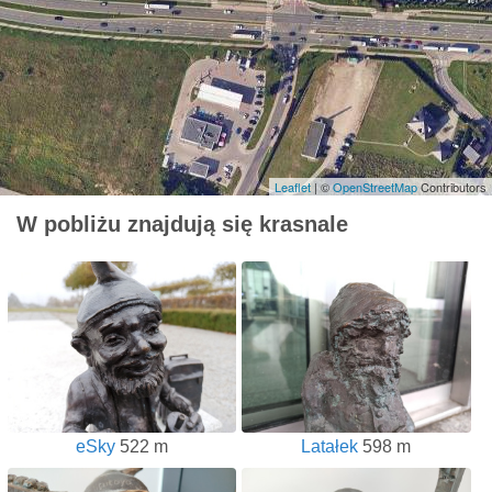
Leaflet
| ©
OpenStreetMap
Contributors
W pobliżu znajdują się krasnale
eSky
522 m
Latałek
598 m