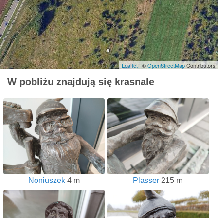
Leaflet
| ©
OpenStreetMap
Contributors
W pobliżu znajdują się krasnale
Noniuszek
4 m
Plasser
215 m