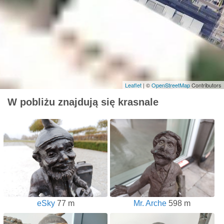
Leaflet
| ©
OpenStreetMap
Contributors
W pobliżu znajdują się krasnale
eSky
77 m
Mr. Arche
598 m