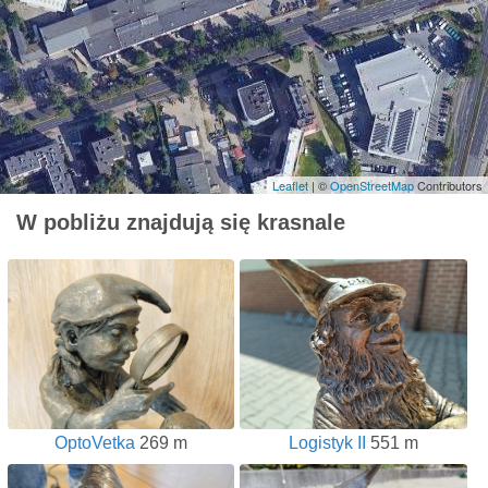
Leaflet
| ©
OpenStreetMap
Contributors
W pobliżu znajdują się krasnale
OptoVetka
269 m
Logistyk II
551 m