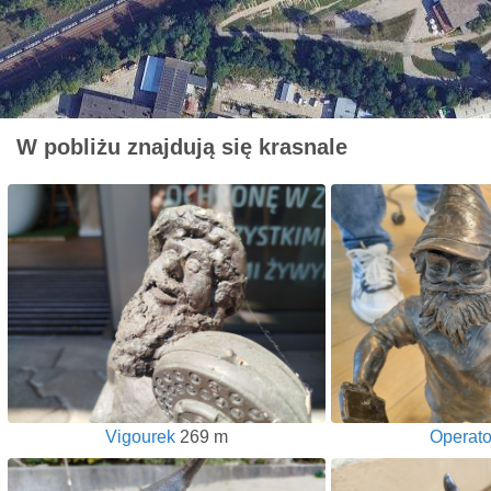
W pobliżu znajdują się krasnale
Vigourek
269 m
Operato