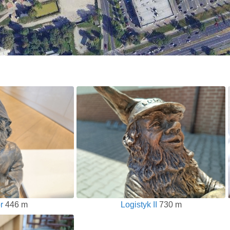
r
446 m
Logistyk II
730 m