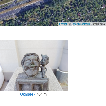
Leaflet
| ©
OpenStreetMap
Contributors
Okniarek
784 m