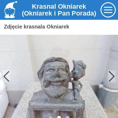
Krasnal Okniarek
(Okniarek i Pan Porada)
Zdjęcie krasnala Okniarek