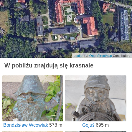
Leaflet
| ©
OpenStreetMap
Contributors
W pobliżu znajdują się krasnale
Bondzisław Wcowiak
578 m
Gojuś
695 m