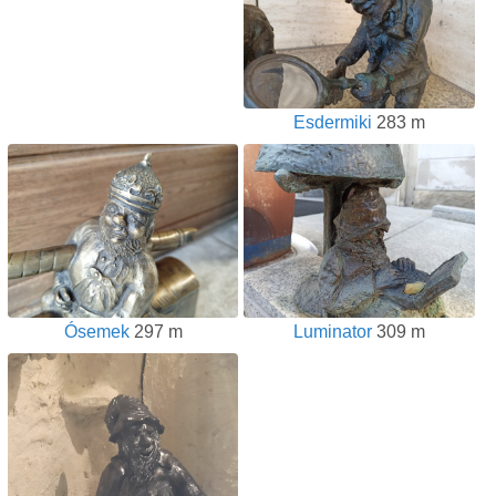
Esdermiki
283 m
Ósemek
297 m
Luminator
309 m