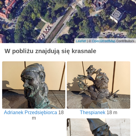
Leaflet
| ©
OpenStreetMap
Contributors
W pobliżu znajdują się krasnale
Adrianek Przedsiębiorca
18
Thespianek
18 m
m