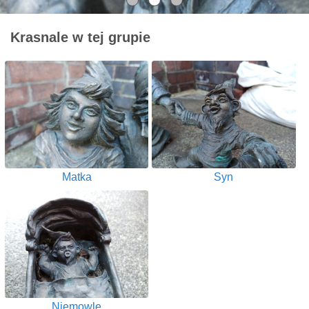
Krasnale w tej grupie
Matka
Syn
Niemowlę