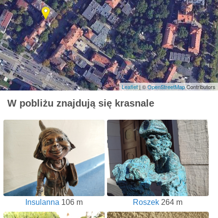
Leaflet
| ©
OpenStreetMap
Contributors
W pobliżu znajdują się krasnale
Insulanna
106 m
Roszek
264 m