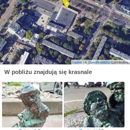
Leaflet
| ©
OpenStreetMap
Contributors
W pobliżu znajdują się krasnale