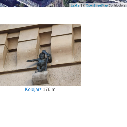
Leaflet
| ©
OpenStreetMap
Contributors
Kolejarz
176 m