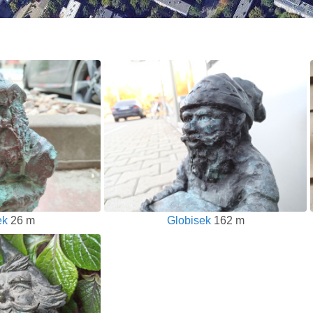
ek
26 m
Globisek
162 m