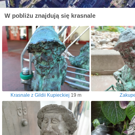
W pobliżu znajdują się krasnale
Krasnale z Gildii Kupieckiej
19 m
Zakup