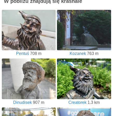
W pobliżu znajdują się krasnale
Pentuś
708 m
Kozanek
763 m
Dinudisek
907 m
Creatorek
1.3 km