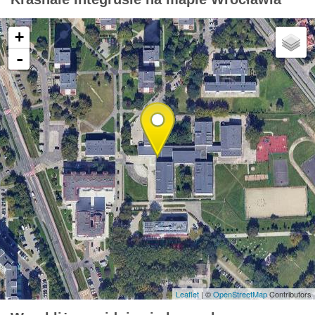
+
-
Leaflet
| ©
OpenStreetMap
Contributors