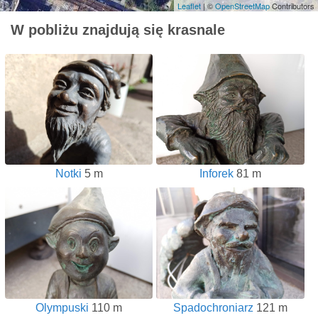
Leaflet
| ©
OpenStreetMap
Contributors
W pobliżu znajdują się krasnale
Notki
5 m
Inforek
81 m
Olympuski
110 m
Spadochroniarz
121 m