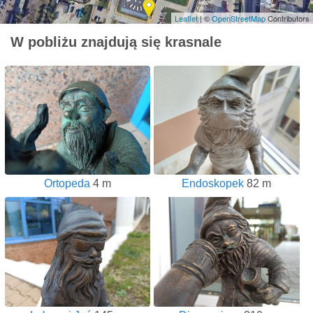
Leaflet
| ©
OpenStreetMap
Contributors
W pobliżu znajdują się krasnale
Ortopeda
4 m
Endoskopek
82 m