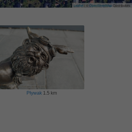
Leaflet
| ©
OpenStreetMap
Contributors
Pływak
1.5 km