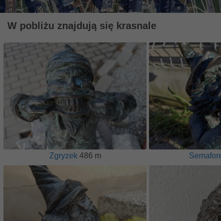
W pobliżu znajdują się krasnale
Zgryzek
486 m
Semafor