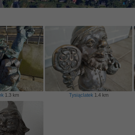
ek
1.3 km
Tysiąclatek
1.4 km