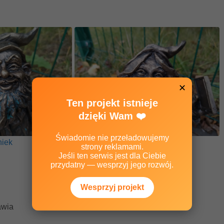
✕
Ten projekt istnieje
dzięki Wam ❤️
Świadomie nie przeładowujemy
iek
Jagodzianka
strony reklamami.
Jeśli ten serwis jest dla Ciebie
przydatny — wesprzyj jego rozwój.
Wesprzyj projekt
awia