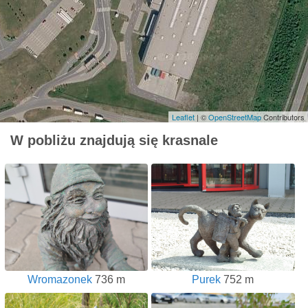
Leaflet
| ©
OpenStreetMap
Contributors
W pobliżu znajdują się krasnale
Wromazonek
736 m
Purek
752 m