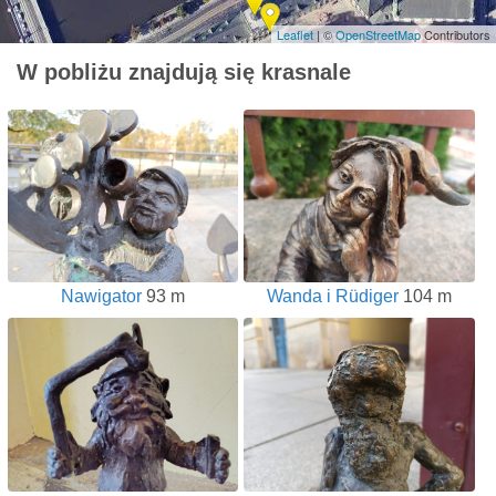
Leaflet
| ©
OpenStreetMap
Contributors
W pobliżu znajdują się krasnale
Nawigator
93 m
Wanda i Rüdiger
104 m