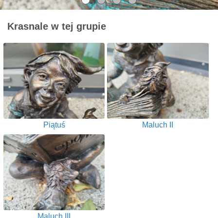
Krasnale w tej grupie
Piątuś
Maluch II
Maluch III