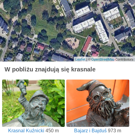
Leaflet
| ©
OpenStreetMap
Contributors
W pobliżu znajdują się krasnale
Krasnal Kuźnicki
450 m
Bajarz i Bajduś
973 m