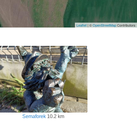
Leaflet
| ©
OpenStreetMap
Contributors
Semaforek
10.2 km