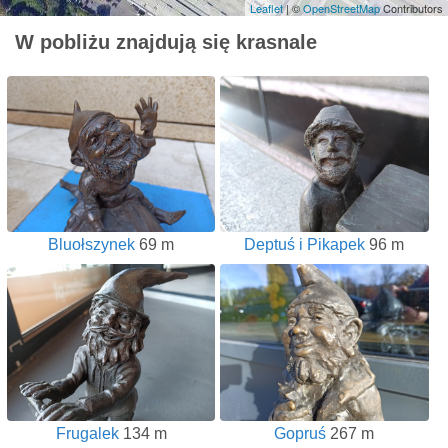
Leaflet
| ©
OpenStreetMap
Contributors
W pobliżu znajdują się krasnale
Bluołszynek
69 m
Deptuś i Pikapek
96 m
Frugalek
134 m
Gopruś
267 m