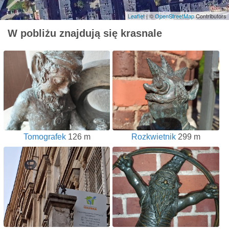
Leaflet
| ©
OpenStreetMap
Contributors
W pobliżu znajdują się krasnale
Tomografek
126 m
Rozkwietnik
299 m