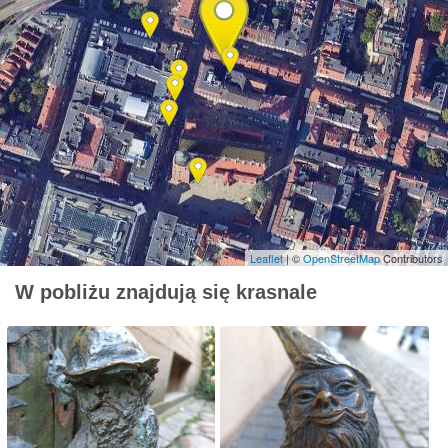
Leaflet
| ©
OpenStreetMap
Contributors
W pobliżu znajdują się krasnale