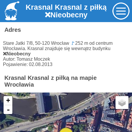
Krasnal Krasnal z piłką
❌Nieobecny
Adres
Stare Jatki 7/8, 50-120 Wrocław
🚩
252 m od centrum
Wrocławia. Krasnal znajduje się wewnątrz budynku
❌Nieobecny
Autor: Tomasz Moczek
Pojawienie: 02.08.2013
Krasnal Krasnal z piłką na mapie
Wrocławia
+
-