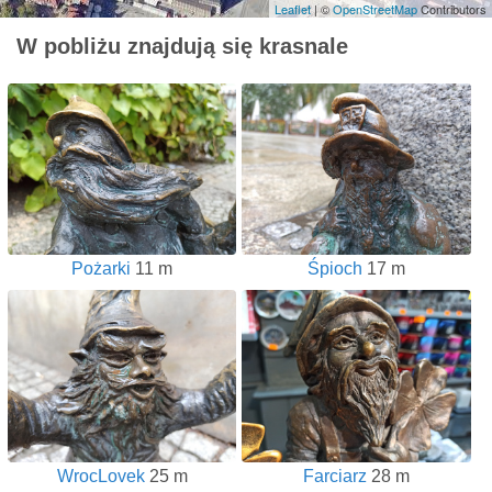
Leaflet
| ©
OpenStreetMap
Contributors
W pobliżu znajdują się krasnale
Pożarki
11 m
Śpioch
17 m
WrocLovek
25 m
Farciarz
28 m