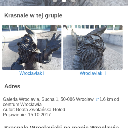
Krasnale w tej grupie
Wroclaviak I
Wroclaviak II
Adres
Galeria Wroclavia, Sucha 1, 50-086 Wrocław
🚩
1.6 km od
centrum Wrocławia
Autor: Beata Zwolańska-Hołod
Pojawienie: 15.10.2017
Krasnale Wroclaviaki na mapie Wrocławia