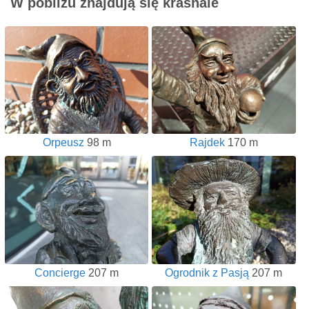
W pobliżu znajdują się krasnale
Orpeusz
98 m
Rajdek
170 m
Concierge
207 m
Ogrodnik z Pasją
207 m