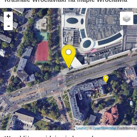
+
-
Leaflet
| ©
OpenStreetMap
Contributors