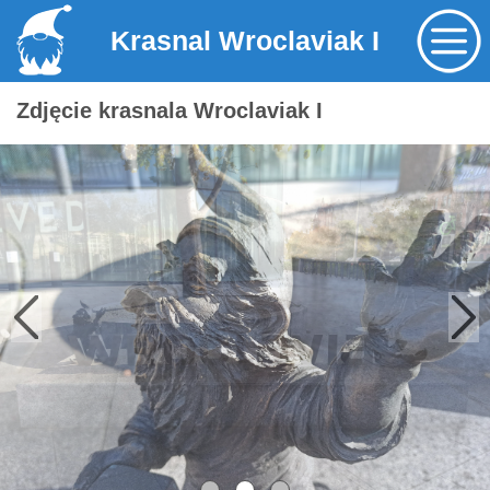
Krasnal Wroclaviak I
Zdjęcie krasnala Wroclaviak I