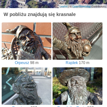
Leaflet
| ©
OpenStreetMap
Contributors
W pobliżu znajdują się krasnale
Orpeusz
98 m
Rajdek
170 m