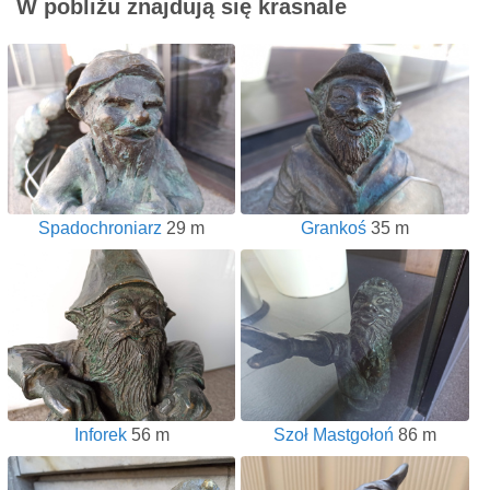
W pobliżu znajdują się krasnale
Spadochroniarz
29 m
Grankoś
35 m
Inforek
56 m
Szoł Mastgołoń
86 m