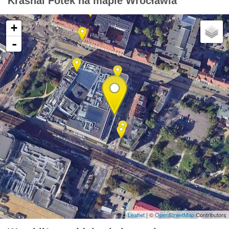
Krasnal Fotek na mapie Wrocławia
+
-
Leaflet
| ©
OpenStreetMap
Contributors