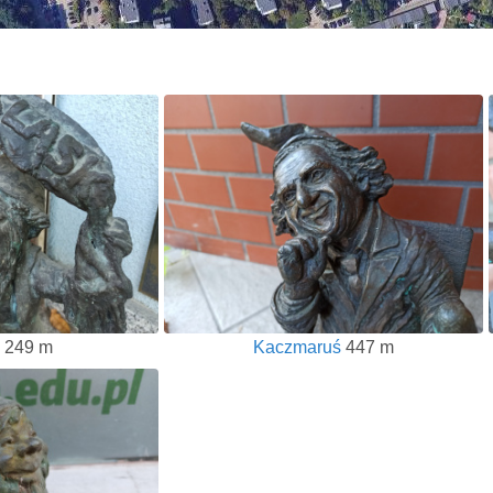
249 m
Kaczmaruś
447 m