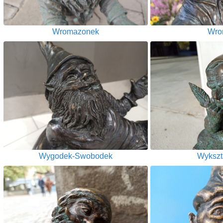
Wromazonek
Wro
Wygodek-Swobodek
Wykszt