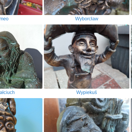
meo
Wyborcław
ałciuch
Wypiekuś