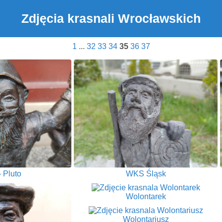
Zdjęcia krasnali Wrocławskich
1
...
32
33
34
35
36
37
 Pluto
WKS Śląsk
Wolontarek
Wolontariusz