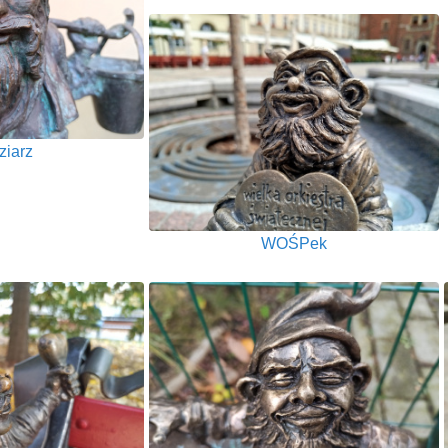
iarz
WOŚPek