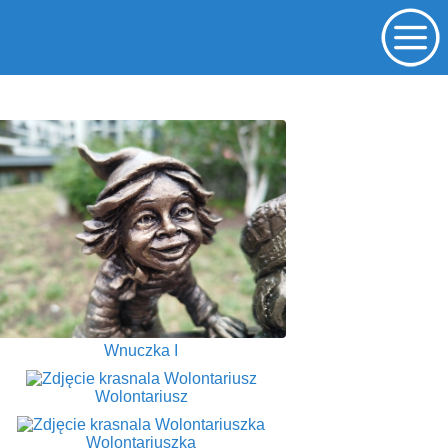
Wnuczka I
Wolontariusz
Wolontariuszka