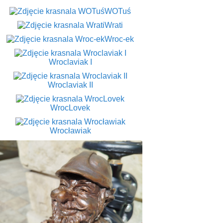
WOTuś
Wrati
Wroc-ek
Wroclaviak I
Wroclaviak II
WrocLovek
Wrocławiak