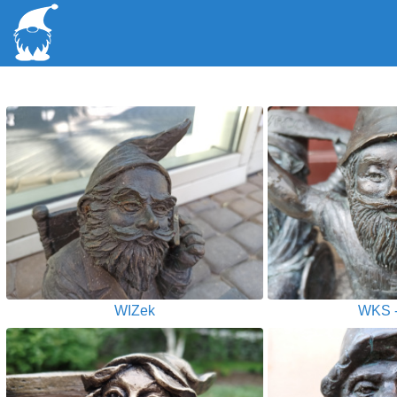
WIZek
WKS -