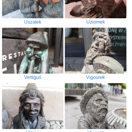
Uszatek
Uziomek
Vertiguś
Vigourek