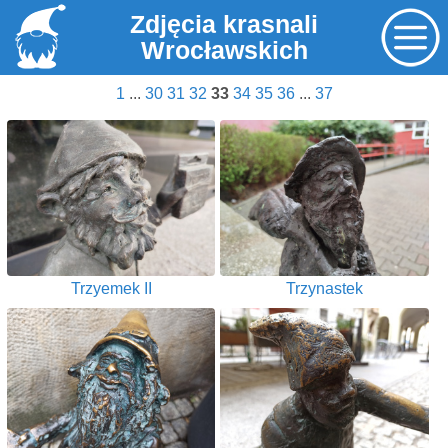
Zdjęcia krasnali
Wrocławskich
1
...
30
31
32
33
34
35
36
...
37
Trzyemek II
Trzynastek