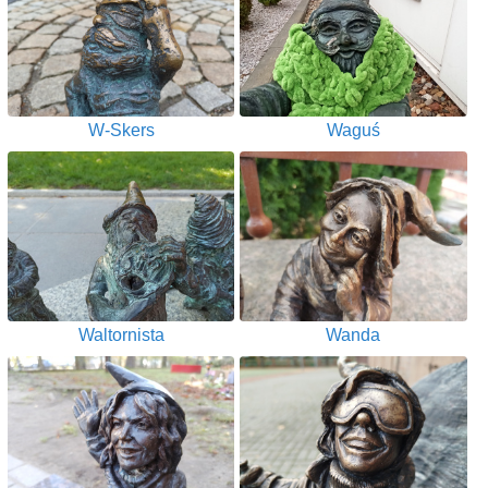
W-Skers
Waguś
Waltornista
Wanda