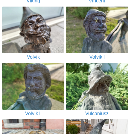
Viking
Vincent
Volvik
Volvik I
Volvik II
Vulcaniusz