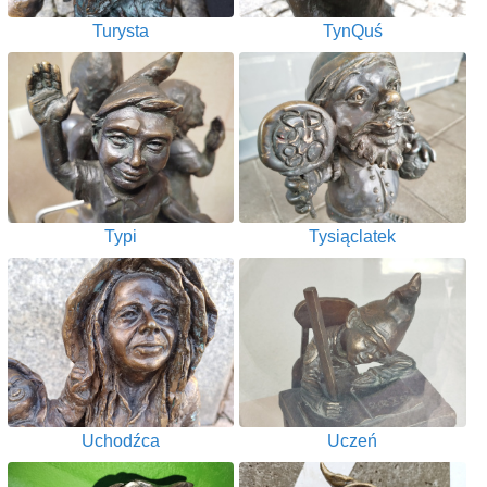
Turysta
TynQuś
Typi
Tysiąclatek
Uchodźca
Uczeń