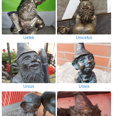
Uefek
Unicefuś
Ursus
Urwis