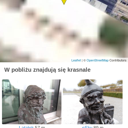
Leaflet
| ©
OpenStreetMap
Contributors
W pobliżu znajdują się krasnale
Latałek
57 m
eSky
89 m