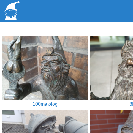
100matolog
3