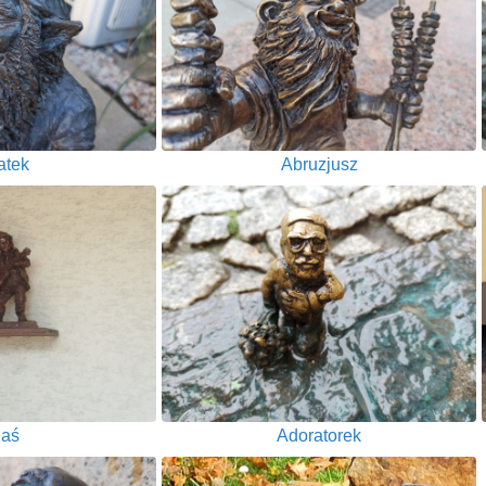
atek
Abruzjusz
aś
Adoratorek