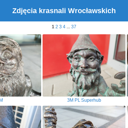
Zdjęcia krasnali Wrocławskich
1
2
3
4
...
37
M
3M PL Superhub