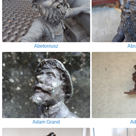
Abetoniusz
Abr
Adam Grand
Ad